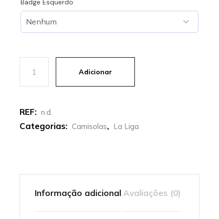
Badge Esquerdo
Quantidade de Villarreal CF | Camisola principal 25-26
Adicionar
REF:
n.d.
Categorias:
,
Camisolas
La Liga
Informação adicional
Avaliações (0)