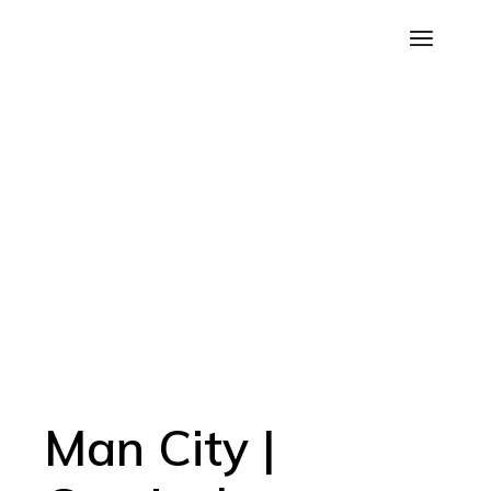
Saltar
para
o
conteúdo
Man City |