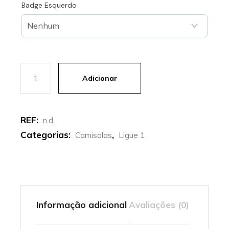
Badge Esquerdo
Quantidade de Marseille | Camisola Principal 25-26
Adicionar
REF:
n.d.
Categorias:
,
Camisolas
Ligue 1
Informação adicional
Avaliações (0)