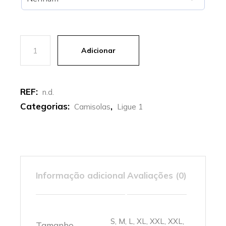
Quantidade de PSG | Camisola Principal 25-26
Adicionar
REF:
n.d.
Categorias:
,
Camisolas
Ligue 1
Informação adicional
Avaliações (0)
S, M, L, XL, XXL, XXL,
Tamanho