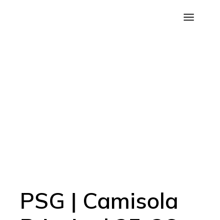
Saltar
para
o
conteúdo
PSG | Camisola