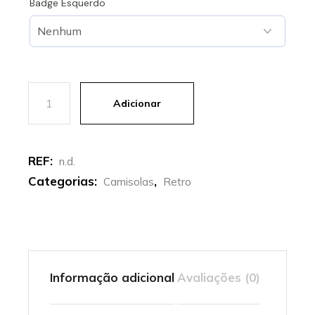
Badge Esquerdo
Quantidade de PSG | Camisola principal Retro 1995-199
Adicionar
REF:
n.d.
Categorias:
,
Camisolas
Retro
Informação adicional
Avaliações (0)