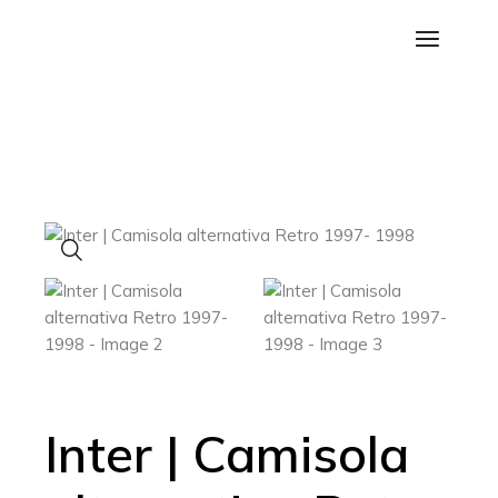
Saltar
para
o
conteúdo
Inter | Camisola