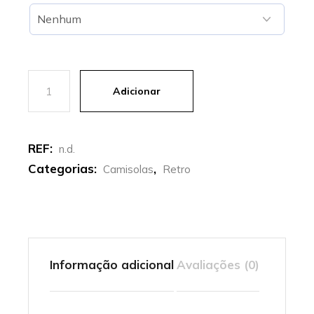
Quantidade de Inter | Camisola alternativa Retro 1997- 
Adicionar
REF:
n.d.
Categorias:
,
Camisolas
Retro
Informação adicional
Avaliações (0)