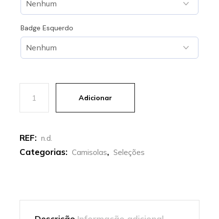
Badge Esquerdo
Quantidade de França | Camisola Principal Euro Euro 24
Adicionar
REF:
n.d.
Categorias:
,
Camisolas
Seleções
Descrição
Informação adicional