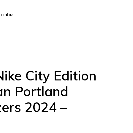
rrinho
ike City Edition
n Portland
zers 2024 –