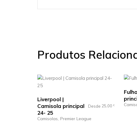
Produtos Relacion
Fulh
princ
Liverpool |
Camis
Camisola principal
25,00
Desde
€
24- 25
Camisolas
Premier League