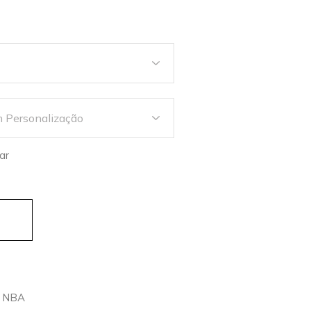
ar
 City Edition Swingman Portland Trail Blazers 2024 - Preta
NBA