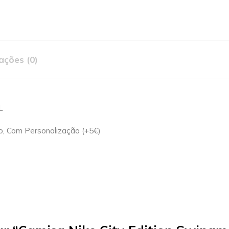
ações (0)
L
, Com Personalização (+5€)