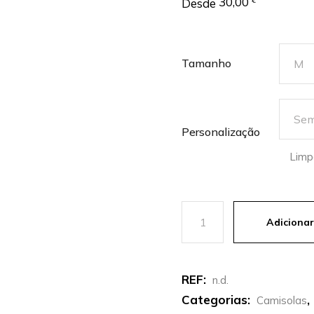
30,00
Desde
€
Tamanho
Personalização
Limp
Quantidade de Camisa Nike
Adicionar
REF:
n.d.
Categorias:
,
Camisolas