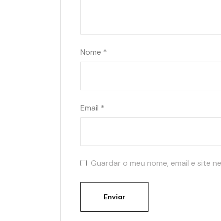
Nome
*
Email
*
Guardar o meu nome, email e site n
Enviar