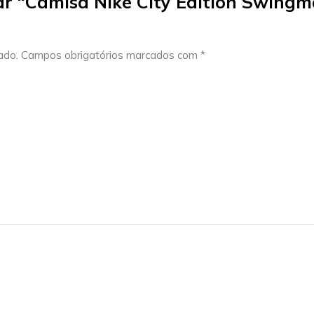
iar “Camisa Nike City Edition Swingm
ado.
Campos obrigatórios marcados com
*