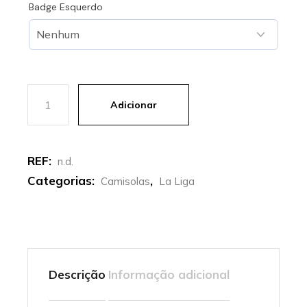
Badge Esquerdo
Quantidade de Barcelona | Terceira Camisola 24-25
Adicionar
REF:
n.d.
Categorias:
,
Camisolas
La Liga
Descrição
Informação adicional