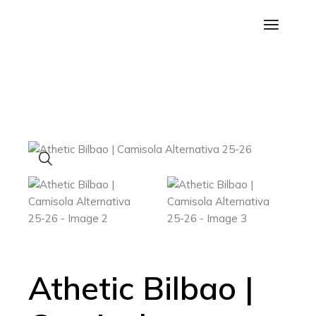
Saltar
para
o
conteúdo
Athetic Bilbao |