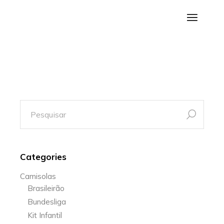
Saltar
para
o
conteúdo
pesquisa
por:
Categories
Camisolas
Brasileirão
Bundesliga
Kit Infantil